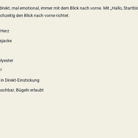
irekt, mal emotional, immer mit dem Blick nach vorne. Mit „Hallo, Startblo
chzeitig den Blick nach vorne richtet.
 Herz
sjacke
lyester
²
n Direkt-Einstickung
schbar, Bügeln erlaubt