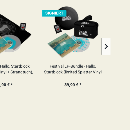
SIGNIERT
Hallo, Startblock
Festival LP-Bundle - Hallo,
T-Sh
Vinyl + Strandtuch),
Startblock (limited Splatter Vinyl
GNIERT
+ Frisbee + Kühltasche),
SIGNIERT
,90 € *
39,90 € *