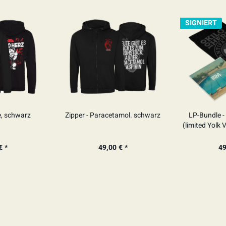
SIGNIERT
e, schwarz
Zipper - Paracetamol. schwarz
LP-Bundle - 
(limited Yolk 
SI
€ *
49,00 € *
49