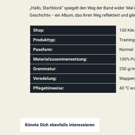
„Hallo, Startblock“ spiegelt den Weg der Band wider: Mal d
Geschichte – ein Album, das ihren Weg reflektiert und glei
Shop:
100 Kilo
Produkttyp:
Training
Passform:
Normal
Materialzusammensetzung:
100% Po
Grammatur:
250 g/m
Veredelung:
Wappen i
Pflegehinweise:
40 °C wa
Könnte Dich ebenfalls interessieren