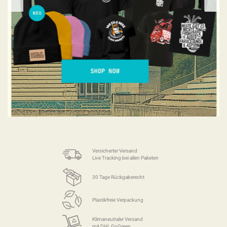
Versicherter Versand
Live Tracking bei allen Paketen
30 Tage Rückgaberecht
Plastikfreie Verpackung
Klimaneutraler Versand
mit DHL GoGreen